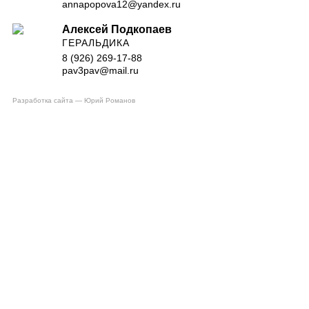
annapopova12@yandex.ru
Алексей Подкопаев
ГЕРАЛЬДИКА
8 (926) 269-17-88
pav3pav@mail.ru
Разработка сайта — Юрий Романов
Top
ПРОГРАММЫ
ПРЕПОДАВАТЕЛИ
РАСПИСАНИЕ
ГАЛЕРЕЯ
СТАТЬИ
СОВЕТЫ
НОВОСТИ
КОНТАКТЫ
КУПИТЬ ПОДАРОЧНЫЙ СЕРТИФИКАТ
× Close Panel