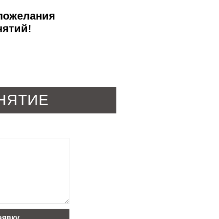
 пожелания
нятий!
НЯТИЕ