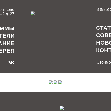
онтьево
8 (925)
-2 д. 27
СТА
АММЫ
СОВ
ТЕЛИ
НОВ
АНИЕ
КОН
ЕРЕЯ
Стоимос