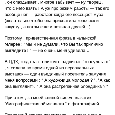
, он опаздывает , многое забывает — ну творец ,
что с него взять ! А уж про режим работы — так его
вообще нет — работает когда его посещает муза
(желательно чтобы она прихватила коньячок и
закуску , а потом еще и позвала друзей . )
Поэтому , приветственная фраза в кельнской
гелерее : “Мы и не думали, что Вы так прилично
выглядите ! “ — не очень меня удивила …
В ЦДХ, когда за столиком с надписью “консультант”
, я сидела во время одной из персональных
выставок — один въедливый посетитель замучил
меня вопросами : “ А художница молодая ? “, “А как
она выглядит?, “ А она растрепанная блондинка ? “
При этом , за моей спиной висел плакатик —
”биографическая объяснялка “ с фотографией ..