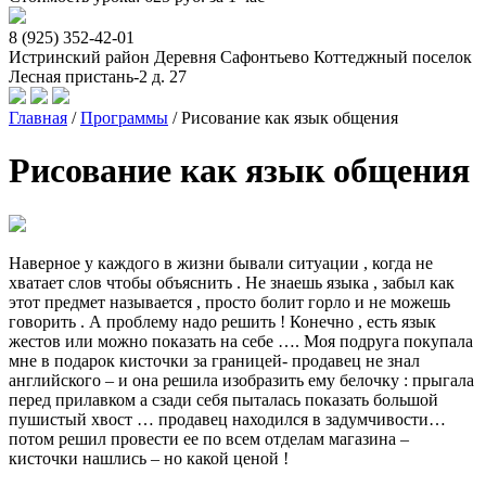
8 (925) 352-42-01
Истринский район Деревня Сафонтьево Коттеджный поселок
Лесная пристань-2 д. 27
Главная
/
Программы
/
Рисование как язык общения
Рисование как язык общения
Наверное у каждого в жизни бывали ситуации , когда не
хватает слов чтобы объяснить . Не знаешь языка , забыл как
этот предмет называется , просто болит горло и не можешь
говорить . А проблему надо решить ! Конечно , есть язык
жестов или можно показать на себе …. Моя подруга покупала
мне в подарок кисточки за границей- продавец не знал
английского – и она решила изобразить ему белочку : прыгала
перед прилавком а сзади себя пыталась показать большой
пушистый хвост … продавец находился в задумчивости…
потом решил провести ее по всем отделам магазина –
кисточки нашлись – но какой ценой !