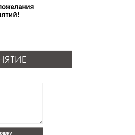
 пожелания
нятий!
НЯТИЕ