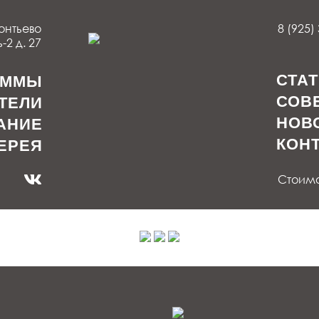
онтьево
8 (925)
2 д. 27
СТА
АММЫ
СОВ
ТЕЛИ
НОВ
АНИЕ
КОН
ЕРЕЯ
Стоимос