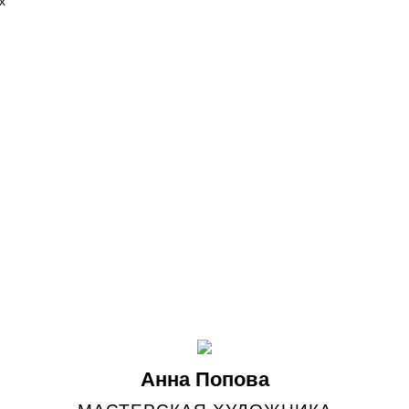
х
Анна Попова