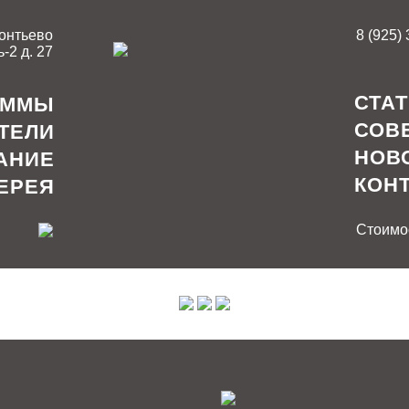
онтьево
8 (925)
-2 д. 27
СТА
АММЫ
СОВ
ТЕЛИ
НОВ
АНИЕ
КОН
ЕРЕЯ
Стоимос