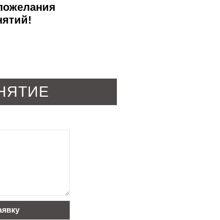
 пожелания
нятий!
НЯТИЕ